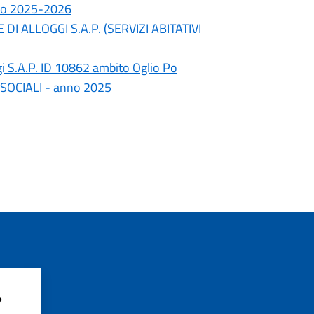
vo 2025-2026
I ALLOGGI S.A.P. (SERVIZI ABITATIVI
gi S.A.P. ID 10862 ambito Oglio Po
 SOCIALI - anno 2025
?