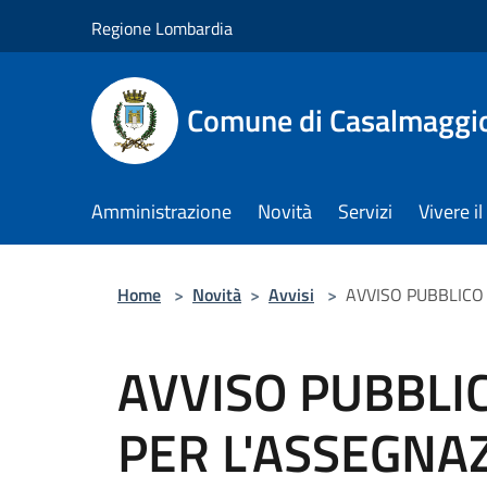
Salta al contenuto principale
Regione Lombardia
Comune di Casalmaggi
Amministrazione
Novità
Servizi
Vivere 
Home
>
Novità
>
Avvisi
>
AVVISO PUBBLICO I
AVVISO PUBBLIC
PER L'ASSEGNAZ