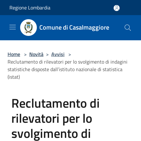
Salta al contenuto principale
Regione Lombardia
Comune di Casalmaggiore
Home
>
Novità
>
Avvisi
>
Reclutamento di rilevatori per lo svolgimento di indagini
statistiche disposte dall’istituto nazionale di statistica
(istat)
Reclutamento di
rilevatori per lo
svolgimento di