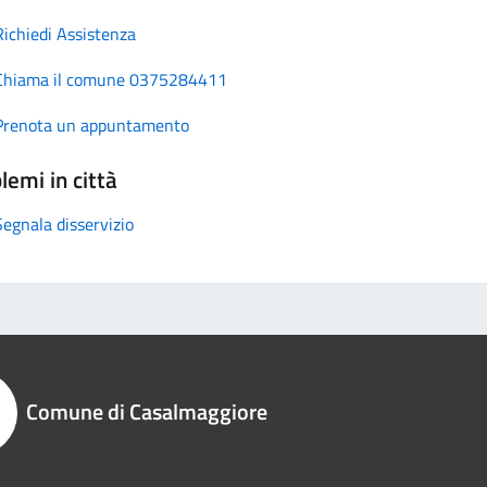
Richiedi Assistenza
Chiama il comune 0375284411
Prenota un appuntamento
lemi in città
Segnala disservizio
Comune di Casalmaggiore