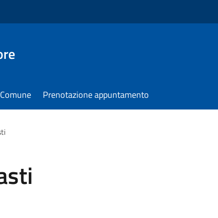
ore
il Comune
Prenotazione appuntamento
ti
asti