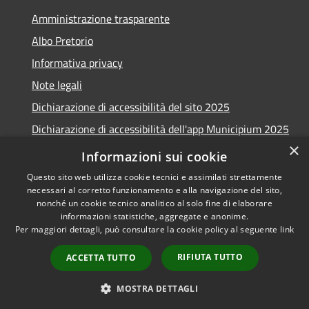
Amministrazione trasparente
Albo Pretorio
Informativa privacy
Note legali
Dichiarazione di accessibilità del sito 2025
Dichiarazione di accessibilità dell'app Municipium 2025
×
Obiettivi accessibilità 2025
Informazioni sui cookie
Questo sito web utilizza cookie tecnici e assimilati strettamente
necessari al corretto funzionamento e alla navigazione del sito,
nonché un cookie tecnico analitico al solo fine di elaborare
informazioni statistiche, aggregate e anonime.
RSS
Copyright © 2026 • Comune di
Per maggiori dettagli, può consultare la cookie policy al seguente
link
Accessibilità
Casalmaggiore • Powered by
Privacy
Municipium
Accesso
•
RIFIUTA TUTTO
ACCETTA TUTTO
Cookie
redazione
Mappa del sito
MOSTRA DETTAGLI