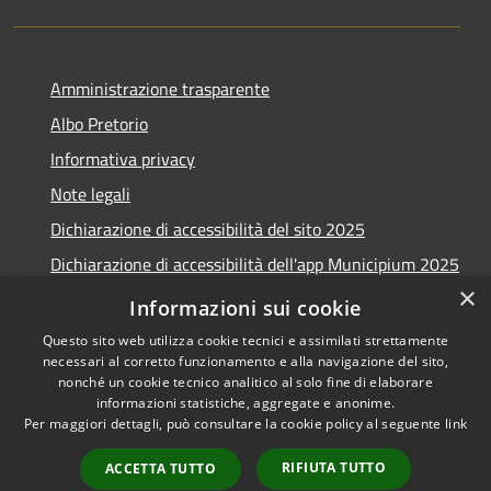
Amministrazione trasparente
Albo Pretorio
Informativa privacy
Note legali
Dichiarazione di accessibilità del sito 2025
Dichiarazione di accessibilità dell'app Municipium 2025
×
Obiettivi accessibilità 2025
Informazioni sui cookie
Questo sito web utilizza cookie tecnici e assimilati strettamente
necessari al corretto funzionamento e alla navigazione del sito,
nonché un cookie tecnico analitico al solo fine di elaborare
informazioni statistiche, aggregate e anonime.
RSS
Copyright © 2026 • Comune di
Per maggiori dettagli, può consultare la cookie policy al seguente
link
Accessibilità
Casalmaggiore • Powered by
Privacy
Municipium
Accesso
•
RIFIUTA TUTTO
ACCETTA TUTTO
Cookie
redazione