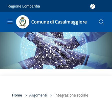
Salta al contenuto principale
Regione Lombardia
Comune di Casalmaggiore
Home
>
Argomenti
>
Integrazione sociale