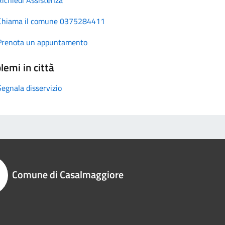
Chiama il comune 0375284411
Prenota un appuntamento
lemi in città
Segnala disservizio
Comune di Casalmaggiore