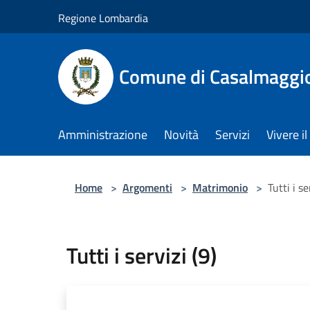
Salta al contenuto principale
Regione Lombardia
Comune di Casalmaggi
Amministrazione
Novità
Servizi
Vivere 
Home
>
Argomenti
>
Matrimonio
>
Tutti i se
Tutti i servizi (9)