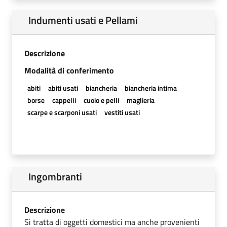
Indumenti usati e Pellami
Descrizione
Modalità di conferimento
abiti
abiti usati
biancheria
biancheria intima
borse
cappelli
cuoio e pelli
maglieria
scarpe e scarponi usati
vestiti usati
Ingombranti
Descrizione
Si tratta di oggetti domestici ma anche provenienti