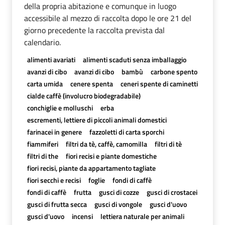
della propria abitazione e comunque in luogo
accessibile al mezzo di raccolta dopo le ore 21 del
giorno precedente la raccolta prevista dal
calendario.
alimenti avariati
alimenti scaduti senza imballaggio
avanzi di cibo
avanzi di cibo
bambù
carbone spento
carta umida
cenere spenta
ceneri spente di caminetti
cialde caffè (involucro biodegradabile)
conchiglie e molluschi
erba
escrementi, lettiere di piccoli animali domestici
farinacei in genere
fazzoletti di carta sporchi
fiammiferi
filtri da tè, caffè, camomilla
filtri di tè
filtri di the
fiori recisi e piante domestiche
fiori recisi, piante da appartamento tagliate
fiori secchi e recisi
foglie
fondi di caffè
fondi di caffè
frutta
gusci di cozze
gusci di crostacei
gusci di frutta secca
gusci di vongole
gusci d'uovo
gusci d'uovo
incensi
lettiera naturale per animali