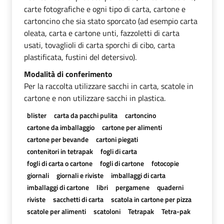
carte fotografiche e ogni tipo di carta, cartone e
cartoncino che sia stato sporcato (ad esempio carta
oleata, carta e cartone unti, fazzoletti di carta
usati, tovaglioli di carta sporchi di cibo, carta
plastificata, fustini del detersivo).
Modalità di conferimento
Per la raccolta utilizzare sacchi in carta, scatole in
cartone e non utilizzare sacchi in plastica.
blister
carta da pacchi pulita
cartoncino
cartone da imballaggio
cartone per alimenti
cartone per bevande
cartoni piegati
contenitori in tetrapak
fogli di carta
fogli di carta o cartone
fogli di cartone
fotocopie
giornali
giornali e riviste
imballaggi di carta
imballaggi di cartone
libri
pergamene
quaderni
riviste
sacchetti di carta
scatola in cartone per pizza
scatole per alimenti
scatoloni
Tetrapak
Tetra-pak