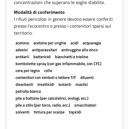
concentrazioni che superano le soglie stabilite.
Modalità di conferimento
I rifiuti pericolosi in genere devono essere conferiti
presso l'ecocentro o presso i contenitori sparsi sul
territorio.
acetone
acetone per unghie
acidi
acquaragia
adesivi
antiparassitari
antiruggine allo zinco
antitarli
battericidi
bianchetti e trieline
bombolette spray (con gas infiammabile, con CFC)
cera per legno
colle
contenitori con simboli o lettere T/F
diluenti
diserbanti
insetticidi
isolanti
mastici
petrolio bianco
pile a bottone (per calcolatrici, orologi, ecc.)
pile a stilo (per torce, radio, ecc.)
smacchiatori
solventi
tintura per scarpe
topicidi