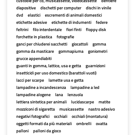
custodie per cd, musicassette, videocassette
dentiere
diapositive
dischetti per computer
dischi in vinile
dvd
elastici
escrementi di animali domestici
etichette adesive
etichette di indumenti
federe
feltrini
filo interdentale
fiori finti
floppy disk
forchette in plastica
fotografie
ganci per chiuderei sacchetti
giocattoli
gomma
gomma da masticare
gommapiuma
goniometri
grucce appendiabiti
guanti in gomma, lattice, usa e getta
guarnizioni
insetticidi per uso domestico (barattoli vuoti)
lacci per scarpe
lamette usa e getta
lampadine a incandescenza
lampadine a led
lampadine alogene
lana
lenzuola
lettiera sintetica per animali
lucidascarpe
matite
mozziconi di sigaretta
musicassette
nastro adesivo
negativi fotografici
occhiali
occhiali (montatura)
oggetti formati da più materiali
ombrelli
ovatta
palloni
palloni da gioco