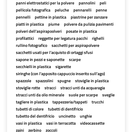
panni elettrostatici per la polvere
pannolini
peli
pellicola fotografica
peluche
pennarelli
penne
pennelli
pettine in plastica
piastrine per zanzare
piatti in plastica
piume
polvere da pulizia pavimenti
polveri dell'aspirapoolveri
posate in plastica
profilattici
reggette per legatura pacchi
righelli
rullino fotografico
sacchetti per aspirapolvere
sacchetti usati per l’acquisto di ortaggi sfusi
sapone in pezzi e saponette
scarpe
secchielli in plastica
sigarette
siringhe (con l'apposito cappuccio inserito sull'ago)
spazzole
spazzolini
spugne
stoviglie in plastica
stoviglie rotte
stracci
stracci unti da acquaragia
stracci unti da olio minerale
suole per scarpe
sveglie
tagliere in plastica
tappezzeria/tappeti
trucchi
tubetti di colore
tubetti di dentifricio
tubetto del dentifricio
uncinetto
unghie
vasi in plastica
vasi in terracotta
videocassette
zaini
zerbino
zoccoli