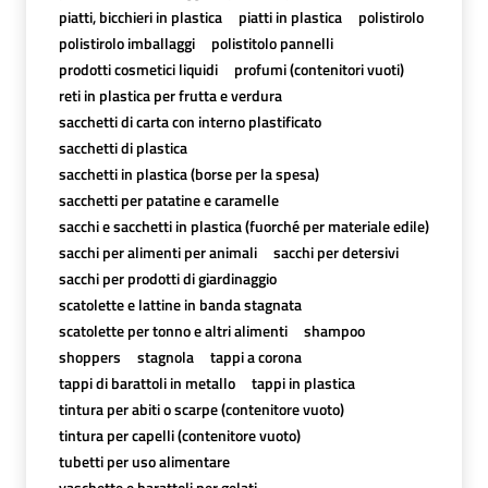
piatti, bicchieri in plastica
piatti in plastica
polistirolo
polistirolo imballaggi
polistitolo pannelli
prodotti cosmetici liquidi
profumi (contenitori vuoti)
reti in plastica per frutta e verdura
sacchetti di carta con interno plastificato
sacchetti di plastica
sacchetti in plastica (borse per la spesa)
sacchetti per patatine e caramelle
sacchi e sacchetti in plastica (fuorché per materiale edile)
sacchi per alimenti per animali
sacchi per detersivi
sacchi per prodotti di giardinaggio
scatolette e lattine in banda stagnata
scatolette per tonno e altri alimenti
shampoo
shoppers
stagnola
tappi a corona
tappi di barattoli in metallo
tappi in plastica
tintura per abiti o scarpe (contenitore vuoto)
tintura per capelli (contenitore vuoto)
tubetti per uso alimentare
vaschette e barattoli per gelati