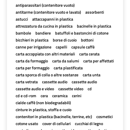
antiparassitari (contenitore vuoto)
antitarme (contenitore vuoto e lavato)
assorbenti
astucci
attaccapanni in plastica
attrezzatura da cucina in plastica
bacinelle in plastica
bambole
bandiere
batuffoli e bastoncini di cotone
bicchieri in plastica
borse di cuoio
bottoni
canne per irrigazione
capelli
capsule caffè
carta accoppiata con altri materiali
carta cerata
carta da formaggio
carta da salumi
carta per affettati
carta per formaggio
carta plastificata
carta sporca di colla o altre sostanze
carta unta
carta vetrata
cassette audio
cassette audio
cassette audio e video
cassette video
cd
cd e cd-rom
cera
ceramica
cerini
cialde caffè (non biodegradabili)
cinture in plastica, stoffa e cuoio
contenitori in plastica (bacinelle, terrine, etc)
cosmetici
cotone usato
cover di cellulari
cucchiai di legno