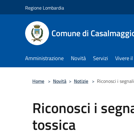
Salta al contenuto principale
Regione Lombardia
Comune di Casalmaggi
Amministrazione
Novità
Servizi
Vivere 
Home
>
Novità
>
Notizie
>
Riconosci i segnali
Riconosci i segna
tossica