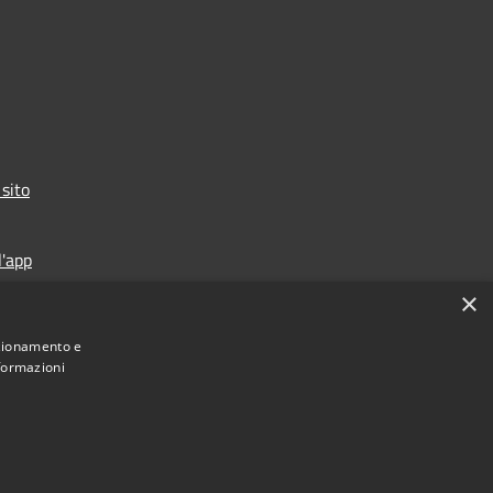
 sito
l'app
×
nzionamento e
nformazioni
Municipium
Accesso
ne di Casalmaggiore • Powered by
•