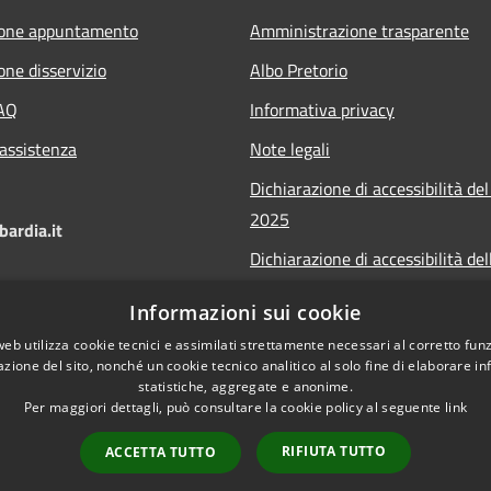
ione appuntamento
Amministrazione trasparente
one disservizio
Albo Pretorio
FAQ
Informativa privacy
 assistenza
Note legali
Dichiarazione di accessibilità del
2025
ardia.it
Dichiarazione di accessibilità del
Municipium 2025
Informazioni sui cookie
Obiettivi accessibilità 2025
web utilizza cookie tecnici e assimilati strettamente necessari al corretto fu
azione del sito, nonché un cookie tecnico analitico al solo fine di elaborare i
statistiche, aggregate e anonime.
Per maggiori dettagli, può consultare la cookie policy al seguente
link
RIFIUTA TUTTO
ACCETTA TUTTO
l sito
Copyright © 2026 • Comu