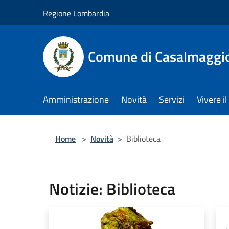
Salta al contenuto principale
Regione Lombardia
Comune di Casalmaggi
Amministrazione
Novità
Servizi
Vivere 
Home
>
Novità
>
Biblioteca
Notizie: Biblioteca