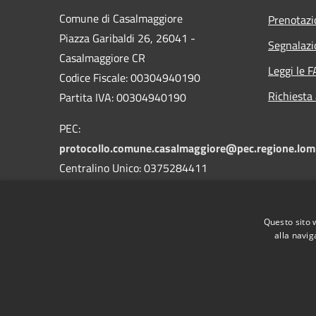
Comune di Casalmaggiore
Prenotaz
Piazza Garibaldi 26, 26041 -
Segnalazi
Casalmaggiore CR
Leggi le 
Codice Fiscale: 00304940190
Richiesta
Partita IVA: 00304940190
PEC:
protocollo.comune.casalmaggiore@pec.regione.lomb
Centralino Unico: 0375284411
Questo sito 
alla navig
RSS
Accessibilità
Privacy
Cookie
Mappa de