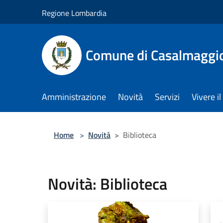
Salta al contenuto principale
Regione Lombardia
Comune di Casalmaggi
Amministrazione
Novità
Servizi
Vivere 
Home
>
Novità
>
Biblioteca
Novità: Biblioteca