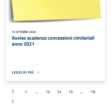
15 OTTOBRE 2020
Avviso scadenza concessioni cimiteriali
anno 2021
LEGGI DI PIÙ
1
...
13
14
15
...
19
« Precedente
Successiva »